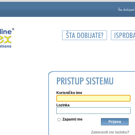
Šta dobijate
Korisničko ime
Lozinka
Zapamti me
Zaboravili ste lozinku?