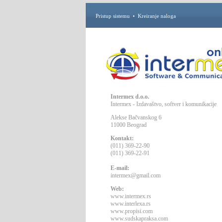
Pristup sistemu
•
Kreiranje naloga
Intermex d.o.o.
Intermex - Izdavaštvo, softver i komunikacije
Alekse Bačvanskog 6
11000 Beograd
Kontakt:
(011) 369-22-90
(011) 369-22-91
E-mail:
intermex@gmail.com
Web:
www.intermex.rs
www.interlexa.rs
www.propisi.com
www.sudskapraksa.com