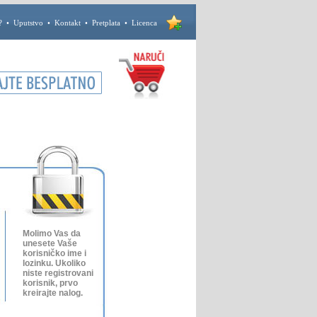
?
•
Uputstvo
•
Kontakt
•
Pretplata
•
Licenca
Molimo Vas da
unesete Vaše
korisničko ime i
lozinku. Ukoliko
niste registrovani
korisnik, prvo
kreirajte nalog.