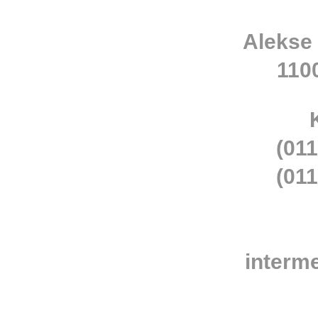
Alekse
110
(011
(011
interm